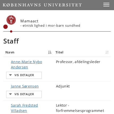
Start
Toggl
Mamaact
- etnisk lighed i mor-barn sundhed
Staff
Navn
Titel
Anne-Marie Nybo
Professor, afdelingsleder
Andersen
Janne Sørensen
Adjunkt
Sarah Fredsted
Lektor -
Villadsen
forfremmelsesprogrammet