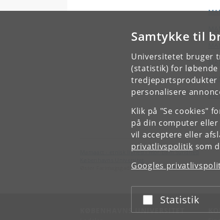
MAM
MAM
Samtykke til b
MAM
Universitetet bruger 
MAM
(statistik) for løbend
MAM
tredjepartsprodukter t
personalisere annonce
MAM
Klik på "Se cookies" f
på din computer eller
vil acceptere eller af
privatlivspolitik
som du
Mamaact - etnisk lighed i mor-barn sundhed
Københavns Universitet
Googles privatlivspoli
Øster Farimagsgade 5, 1353 København K
Statistik
Acceptér eller afslå
KØBENHAVNS UNIVERSITET
KO