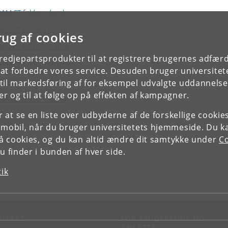
AACT-folder - dansk
AACT-folder - English
rug af cookies
AACT-folder - arabisk
tredjepartsprodukter til at registrere brugernes adfæ
AACT-folder - tyrkisk
e at forbedre vores service. Desuden bruger universitet
AACT-folder - urdu
il markedsføring af for eksempel udvalgte uddannelser e
r og til at følge op på effekten af kampagner.
AACT-folder - somali
or at se en liste over udbyderne af de forskellige cooki
 mobil, når du bruger universitetets hjemmeside. Du k
slå cookies, og du kan altid ændre dit samtykke under
Co
 finder i bunden af hver side.
tik
NTAKT
FOR STUDERENDE OG
ANSATTE