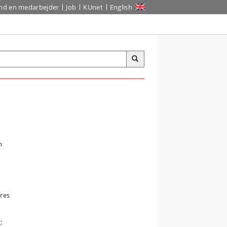
ind en medarbejder
Job
KUnet
English
n
eres
: