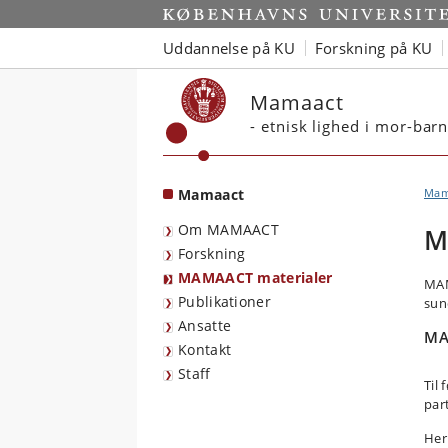
Start
Uddannelse på KU
Forskning på KU
Mamaact
- etnisk lighed i mor-ba
Mamaact
Mam
Om MAMAACT
M
Forskning
MAMAACT materialer
MAM
Publikationer
sun
Ansatte
MA
Kontakt
Staff
Til
par
Her