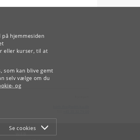
rd på hjemmesiden
et
ller kurser, til at
es, som kan blive gemt
an selv vælge om du
okie- og
Kontakt:
kom-ifsv
@
adm
.
ku
.
dk
Tlf:
+45 35 32 79 00
Se cookies
WEB