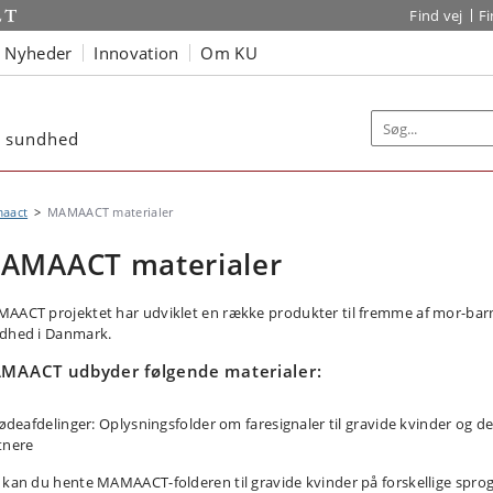
Find vej
F
Nyheder
Innovation
Om KU
rn sundhed
aact
MAMAACT materialer
AMAACT materialer
AACT projektet har udviklet en række produkter til fremme af mor-bar
dhed i Danmark.
MAACT udbyder følgende materialer:
 fødeafdelinger: Oplysningsfolder om faresignaler til gravide kvinder og d
tnere
 kan du hente MAMAACT-folderen til gravide kvinder på forskellige sprog